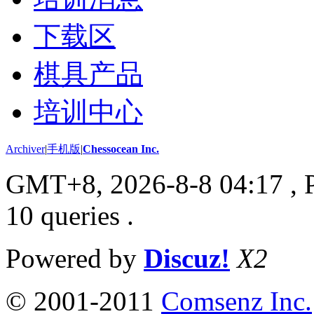
下载区
棋具产品
培训中心
Archiver
|
手机版
|
Chessocean Inc.
GMT+8, 2026-8-8 04:17
, 
10 queries .
Powered by
Discuz!
X2
© 2001-2011
Comsenz Inc.