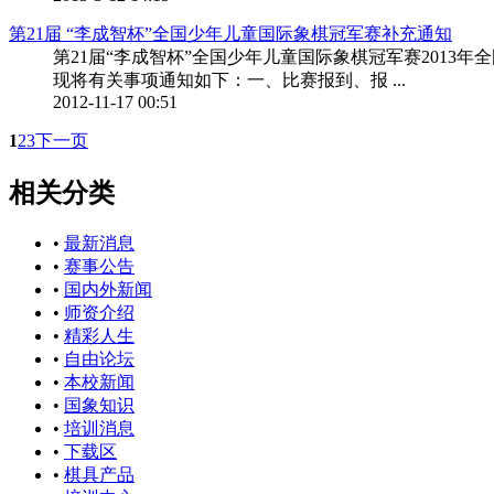
第21届 “李成智杯”全国少年儿童国际象棋冠军赛补充通知
第21届“李成智杯”全国少年儿童国际象棋冠军赛201
现将有关事项通知如下：一、比赛报到、报 ...
2012-11-17 00:51
1
2
3
下一页
相关分类
•
最新消息
•
赛事公告
•
国内外新闻
•
师资介绍
•
精彩人生
•
自由论坛
•
本校新闻
•
国象知识
•
培训消息
•
下载区
•
棋具产品