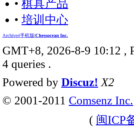
•
棋具产品
•
培训中心
Archiver
|
手机版
|
Chessocean Inc.
GMT+8, 2026-8-9 10:12
, 
4 queries .
Powered by
Discuz!
X2
© 2001-2011
Comsenz Inc.
(
闽ICP备