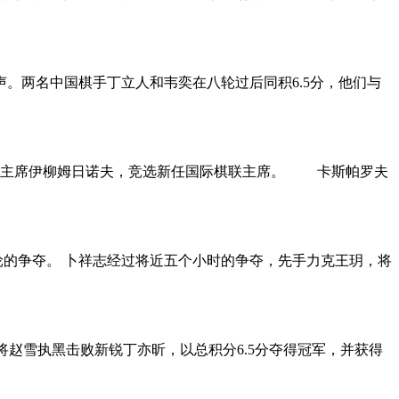
声。两名中国棋手丁立人和韦奕在八轮过后同积6.5分，他们与
现任主席伊柳姆日诺夫，竞选新任国际棋联主席。 卡斯帕罗夫
轮的争夺。 卜祥志经过将近五个小时的争夺，先手力克王玥，将
将赵雪执黑击败新锐丁亦昕，以总积分6.5分夺得冠军，并获得