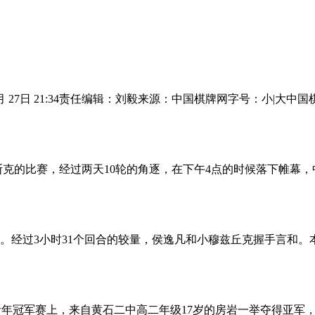
月 27日 21:34责任编辑：刘毅来源：中国棋牌网字号：小|大中
斯克的比赛，经过两天10轮的角逐，在下午4点的时候落下帷幕
。经过3小时31个回合的较量，侯逸凡和小穆兹丘克握手言和
际象棋青年冠军赛上，来自黄石二中高二年级17岁的房岩一举夺得