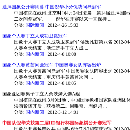
迪拜国象公开赛闭幕 中国倪华小分优势问鼎冠军
中国棋院在线讯 北京时间4月24日凌晨，第14届迪拜
二次问鼎冠军。 倪华在开赛以来一直保持 ...
分类:
国际新闻
2012-4-26 15:33
国象个人赛丁立人成功卫冕冠军
国象个人赛丁立人成功卫冕冠军 侯逸凡获第八名 2012-0
人赛今天结束，浙江选手丁立人成 ...
分类:
国内新闻
2012-4-8 10:08
国象个人赛黄茜问鼎冠军 中国奥赛女队阵容出炉
国象个人赛黄茜问鼎冠军 中国奥赛女队阵容出炉 2012-0
人赛今天结束，重庆棋手黄茜首次问 ...
分类:
国内新闻
2012-4-8 10:05
国象亚团赛男子丁立人余泱漪入选A组
中国棋院在线讯 3月9日晚，中国国际象棋国家队亚洲
泱漪紧随其后，获得第二。周唯奇、周健超 ...
分类:
国内新闻
2012-3-12 14:01
中国队倪华荣获第二届HD银行杯国际象棋公开赛冠军
国象公开赛越南收兵 中国队倪华7胜2和荣获冠军 2012-