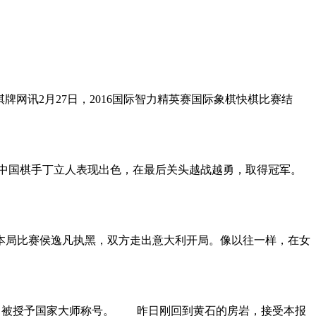
国棋牌网讯2月27日，2016国际智力精英赛国际象棋快棋比赛结
，中国棋手丁立人表现出色，在最后关头越战越勇，取得冠军。
。本局比赛侯逸凡执黑，双方走出意大利开局。像以往一样，在女
亚军，被授予国家大师称号。 昨日刚回到黄石的房岩，接受本报