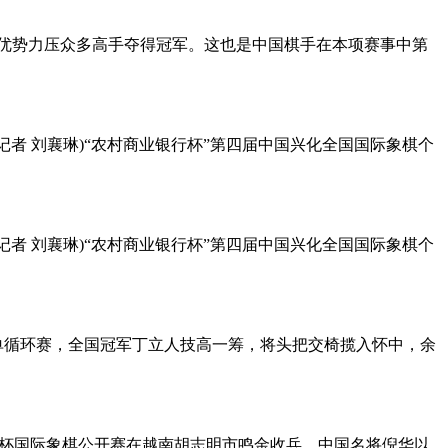
分优势力压众多高手夺得冠军。这也是中国棋手在本项赛事中第
日电(记者 刘襄琳)“农村商业银行杯”第四届中国兴化全国国际象棋个
日电(记者 刘襄琳)“农村商业银行杯”第四届中国兴化全国国际象棋个
单循环赛，全国冠军丁立人技高一筹，将头把交椅揽入怀中，余
届HD银行杯国际象棋公开赛在越南胡志明市鸣金收兵。中国名将倪华以