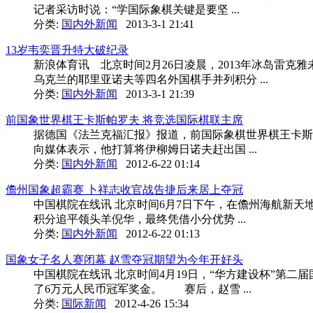
记者采访时说：“学国际象棋关键是要坚 ...
分类:
国内外新闻
2013-3-1 21:41
13岁韦奕晋升特大破纪录
新浪体育讯 北京时间2月26日凌晨，2013年冰岛雷
乌克兰的耶里亚诺夫等四名外国棋手并列积分 ...
分类:
国内外新闻
2013-3-1 21:39
前国象世界棋王卡斯帕罗夫 将竞选国际棋联主席
据德国《法兰克福汇报》报道，前国际象棋世界棋王卡斯
向媒体表示，他打算将伊柳姆日诺夫赶出国 ...
分类:
国内外新闻
2012-6-22 01:14
儋州国象超霸赛 卜祥志收官战告捷后来居上夺冠
中国棋院在线讯 北京时间6月7日下午，在儋州海航新
积分追平领头羊倪华，最终凭借小分优势 ...
分类:
国内外新闻
2012-6-22 01:13
国象女子名人赛闭幕 赵雪夺冠期望为今年开好头
中国棋院在线讯 北京时间4月19日，“华方建设杯”第
了6万元人民币冠军奖金。 赛后，赵雪 ...
分类:
国际新闻
2012-4-26 15:34