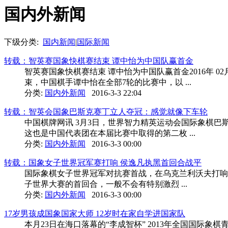
国内外新闻
下级分类:
国内新闻
|
国际新闻
转载：智英赛国象快棋赛结束 谭中怡为中国队赢首金
智英赛国象快棋赛结束 谭中怡为中国队赢首金2016年 02
束，中国棋手谭中怡在全部7轮的比赛中，以 ...
分类:
国内外新闻
2016-3-3 22:04
转载：智英会国象巴斯克赛丁立人夺冠：感觉就像下车轮
中国棋牌网讯 3月3日，世界智力精英运动会国际象棋巴
这也是中国代表团在本届比赛中取得的第二枚 ...
分类:
国内外新闻
2016-3-3 00:00
转载：国象女子世界冠军赛打响 侯逸凡执黑首回合战平
国际象棋女子世界冠军对抗赛首战，在乌克兰利沃夫打响
子世界大赛的首回合，一般不会有特别激烈 ...
分类:
国内外新闻
2016-3-3 00:00
17岁男孩成国象国家大师 12岁时在家自学进国家队
本月23日在海口落幕的“李成智杯” 2013年全国国