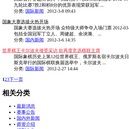
九轮比赛7胜2和积8分的优异表现荣获冠军 ...
分类:
国际新闻
2012-3-8 09:43
国象大赛选拔火热开场
国象大赛选拔火热开场 众特级大师争夺入场门票 2012-
包括全国冠军丁立人、周健超、余泱漪、 ...
分类:
国内新闻
2012-3-6 14:35
世界棋王卡尔波夫接受采访 欲再度竞选棋联主席
国际象棋历史上第12位世界棋王、俄罗斯名宿卡尔波夫日
斯克举行的国际棋联换届选举中，卡尔波夫 ...
分类:
国际新闻
2012-2-27 14:44
1
2
3
下一页
相关分类
•
最新消息
•
赛事公告
•
国内外新闻
•
师资介绍