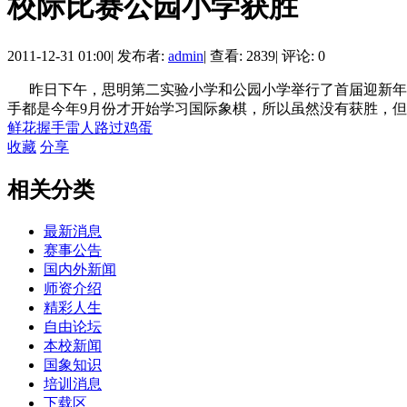
校际比赛公园小学获胜
2011-12-31 01:00
|
发布者:
admin
|
查看: 2839
|
评论: 0
昨日下午，思明第二实验小学和公园小学举行了首届迎新年国
手都是今年9月份才开始学习国际象棋，所以虽然没有获胜，但
鲜花
握手
雷人
路过
鸡蛋
收藏
分享
相关分类
最新消息
赛事公告
国内外新闻
师资介绍
精彩人生
自由论坛
本校新闻
国象知识
培训消息
下载区