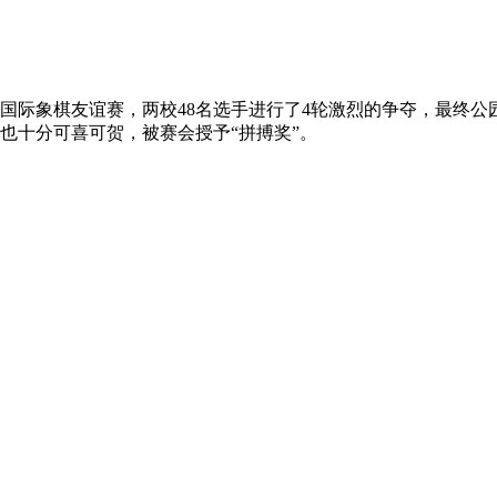
际象棋友谊赛，两校48名选手进行了4轮激烈的争夺，最终公
也十分可喜可贺，被赛会授予“拼搏奖”。