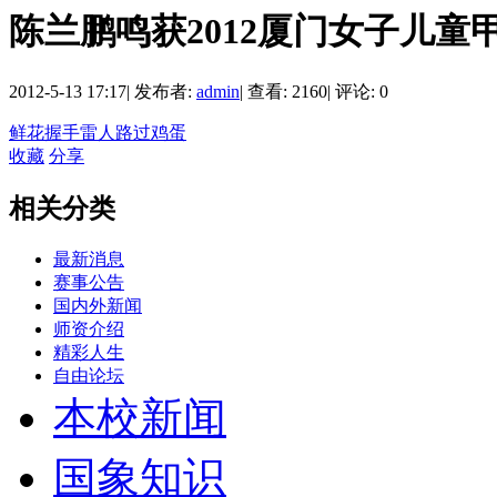
陈兰鹏鸣获2012厦门女子儿童
2012-5-13 17:17
|
发布者:
admin
|
查看: 2160
|
评论: 0
鲜花
握手
雷人
路过
鸡蛋
收藏
分享
相关分类
最新消息
赛事公告
国内外新闻
师资介绍
精彩人生
自由论坛
本校新闻
国象知识