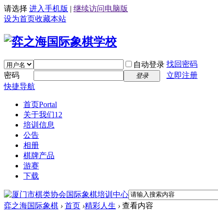
请选择
进入手机版
|
继续访问电脑版
设为首页
收藏本站
找回密码
自动登录
密码
立即注册
登录
快捷导航
首页
Portal
关于我们12
培训信息
公告
相册
棋牌产品
游赛
下载
弈之海国际象棋
›
首页
›
精彩人生
›
查看内容