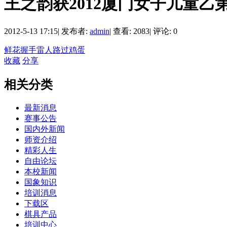
王之韵获2012厦门女子儿童乙
2012-5-13 17:15
|
发布者:
admin
|
查看: 2083
|
评论: 0
鲜花
握手
雷人
路过
鸡蛋
收藏
分享
相关分类
最新消息
赛事公告
国内外新闻
师资介绍
精彩人生
自由论坛
本校新闻
国象知识
培训消息
下载区
棋具产品
培训中心