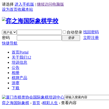
请选择
进入手机版
|
继续访问电脑版
设为首页
收藏本站
找回密码
自动登录
密码
立即注册
登录
快捷导航
首页
Portal
关于我们12
培训信息
公告
相册
棋牌产品
游赛
下载
弈之海国际象棋
›
首页
›
精彩人生
›
查看内容