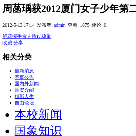
周菡瑀获2012厦门女子少年第
2012-5-13 17:14
|
发布者:
admin
|
查看: 1875
|
评论: 0
鲜花
握手
雷人
路过
鸡蛋
收藏
分享
相关分类
最新消息
赛事公告
国内外新闻
师资介绍
精彩人生
自由论坛
本校新闻
国象知识