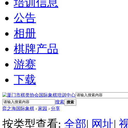
培训信息
公告
相册
棋牌产品
游赛
下载
搜索
搜索
弈之海国际象棋
›
家园
›
分享
按类型查看:
全部
|
网址
|