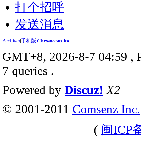
打个招呼
发送消息
Archiver
|
手机版
|
Chessocean Inc.
GMT+8, 2026-8-7 04:59
, 
7 queries .
Powered by
Discuz!
X2
© 2001-2011
Comsenz Inc.
(
闽ICP备