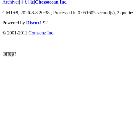
Archiver
|
手机版
|
Chessocean Inc.
GMT+8, 2026-8-8 20:38
, Processed in 0.051605 second(s), 2 queries
Powered by
Discuz!
X2
© 2001-2011
Comsenz Inc.
回顶部