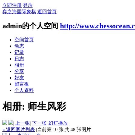
立即注册
登录
弈之海国际象棋
返回首页
admin的个人空间
http://www.chessocean.
空间首页
动态
记录
日志
相册
分享
好友
留言板
个人资料
相册:
师生风彩
|
上一张
|
下一张
|
幻灯播放
« 返回图片列表
|
当前第 10 张
|
共 48 张图片