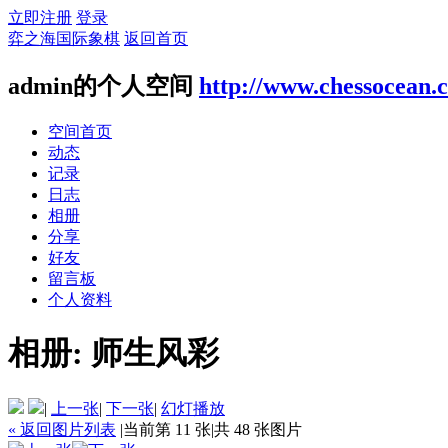
立即注册
登录
弈之海国际象棋
返回首页
admin的个人空间
http://www.chessocean.
空间首页
动态
记录
日志
相册
分享
好友
留言板
个人资料
相册:
师生风彩
|
上一张
|
下一张
|
幻灯播放
« 返回图片列表
|
当前第 11 张
|
共 48 张图片