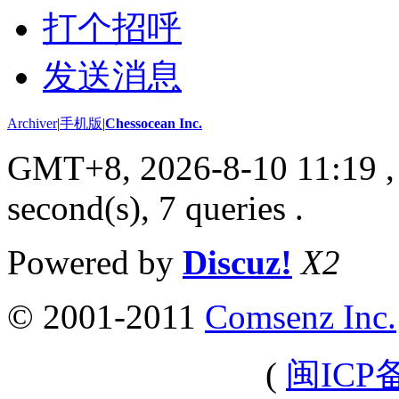
打个招呼
发送消息
Archiver
|
手机版
|
Chessocean Inc.
GMT+8, 2026-8-10 11:19
,
second(s), 7 queries .
Powered by
Discuz!
X2
© 2001-2011
Comsenz Inc.
(
闽ICP备